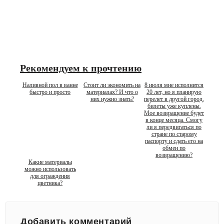
Рекомендуем к прочтению
Наливной пол в ванне
Стоит ли экономить на
8 июля мне исполнится
быстро и просто
материалах? И что о
20 лет, но я планирую
них нужно знать?
перелет в другой город,
билеты уже куплены.
Мое возвращение будет
в конце месяца. Смогу
ли я передвигаться по
стране по старому
паспорту и сдать его на
обмен по
возвращению?
Какие материалы
можно использовать
для ограждения
цветника?
Добавить комментарий