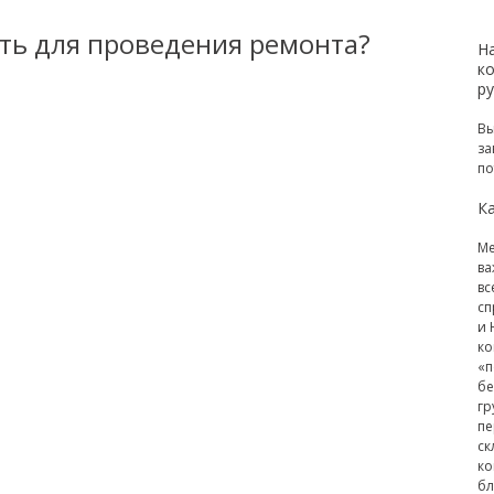
ать для проведения ремонта?
Н
к
р
Вы
за
по
Ка
Ме
ва
вс
сп
и 
ко
«п
бе
гр
пе
ск
ко
бл