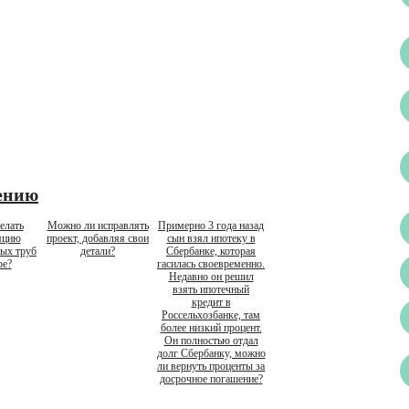
ению
елать
Можно ли исправлять
Примерно 3 года назад
яцию
проект, добавляя свои
сын взял ипотеку в
ных труб
детали?
Сбербанке, которая
ре?
гасилась своевременно.
Недавно он решил
взять ипотечный
кредит в
Россельхозбанке, там
более низкий процент.
Он полностью отдал
долг Сбербанку, можно
ли вернуть проценты за
досрочное погашение?