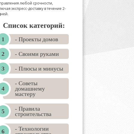
правления любой срочности,
лючая экспресс-доставку в течение 2-
дней.
Список категорий:
- Проекты домов
- Своими руками
- Плюсы и минусы
- Советы
домашнему
мастеру
- Правила
строительства
- Технологии