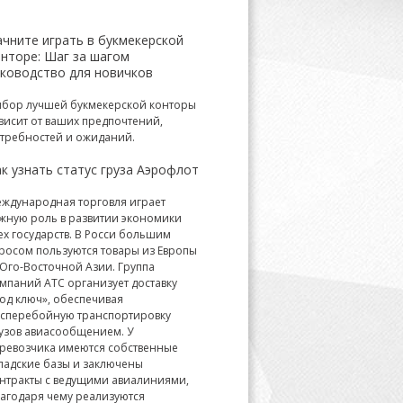
ачните играть в букмекерской
онторе: Шаг за шагом
уководство для новичков
бор лучшей букмекерской конторы
висит от ваших предпочтений,
требностей и ожиданий.
к узнать статус груза Аэрофлот
ждународная торговля играет
жную роль в развитии экономики
ех государств. В Росси большим
росом пользуются товары из Европы
Юго-Восточной Азии. Группа
мпаний АТС организует доставку
од ключ», обеспечивая
сперебойную транспортировку
узов авиасообщением. У
ревозчика имеются собственные
ладские базы и заключены
нтракты с ведущими авиалиниями,
агодаря чему реализуются