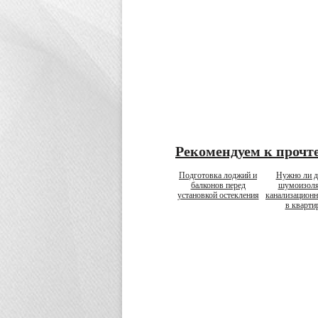
Рекомендуем к прочт
Подготовка лоджий и
Нужно ли д
балконов перед
шумоизол
установкой остекления
канализацион
в кварти