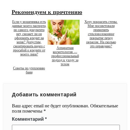
Рекомендуем к прочтению
Если у мошенника есть
Хочу покрасить стены.
данные моего паспорта,
Мне посоветовали
но самого документа
применить
нет, сможет ли он
стекловолоконное
оформить кредит на
покрытие перед
меня? Допустим,
окрасом. На сколько
смонтировать видео с
это оправдано?
Аппаратная
просьбой о кредите от
косметология —
моего лица?
профессиональный
подход к уходу за
телом
Советы по утеплению
бани
Добавить комментарий
Ваш адрес email не будет опубликован.
Обязательные
поля помечены
*
Комментарий
*