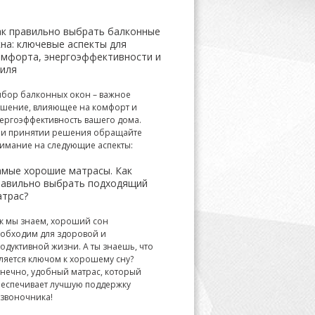
ак правильно выбрать балконные
на: ключевые аспекты для
омфорта, энергоэффективности и
тиля
бор балконных окон – важное
шение, влияющее на комфорт и
ергоэффективность вашего дома.
и принятии решения обращайте
имание на следующие аспекты:
амые хорошие матрасы. Как
равильно выбрать подходящий
атрас?
к мы знаем, хороший сон
обходим для здоровой и
одуктивной жизни. А ты знаешь, что
ляется ключом к хорошему сну?
нечно, удобный матрас, который
еспечивает лучшую поддержку
звоночника!