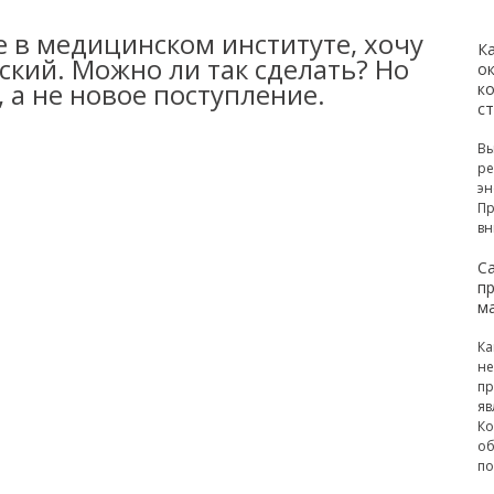
 в медицинском институте, хочу
К
кий. Можно ли так сделать? Но
ок
 а не новое поступление.
к
с
Вы
ре
эн
Пр
вн
С
п
м
Ка
не
пр
яв
Ко
об
по