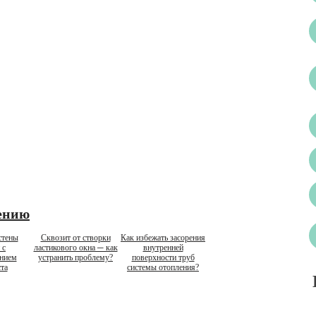
ению
стены
Сквозит от створки
Как избежать засорения
 с
ластикового окна ─ как
внутренней
анием
устранить проблему?
поверхности труб
та
системы отопления?