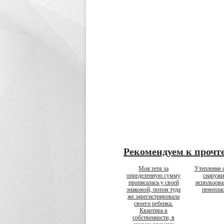
Рекомендуем к прочт
Моя тетя за
Утепление 
определенную сумму
снаружи
прописалась у своей
использов
знакомой, потом туда
пеноплас
же зарегистрировала
своего ребенка.
Квартира в
собственности, в