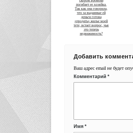
скором времени
погибает ее хозяйка.
Так как она говорила,
что за выданные ей
деньги готова
«продать» жилье моей
тете, встает вопрос, чья
это теперь
недвижимость?
Добавить коммент
Ваш адрес email не будет оп
Комментарий
*
Имя
*