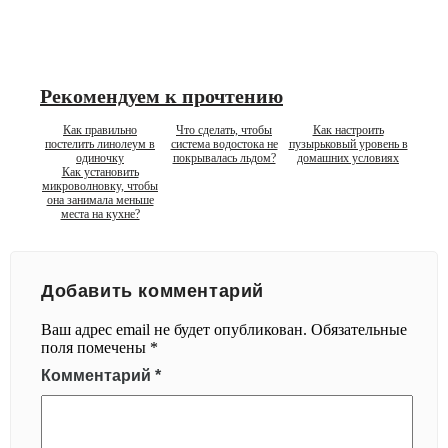
Рекомендуем к прочтению
Как правильно
Что сделать, чтобы
Как настроить
постелить линолеум в
система водостока не
пузырьковый уровень в
одиночку
покрывалась льдом?
домашних условиях
Как установить
микроволновку, чтобы
она занимала меньше
места на кухне?
Добавить комментарий
Ваш адрес email не будет опубликован.
Обязательные
поля помечены
*
Комментарий
*