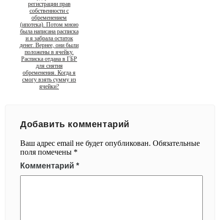
регистрации прав
собственности с
обременением
(ипотека). Потом мною
была написана расписка
и я забрала остаток
денег. Вернее, они были
положены в ячейку.
Расписка отдана в ГБР
для снятия
обременения. Когда я
смогу взять сумму из
ячейки?
Добавить комментарий
Ваш адрес email не будет опубликован.
Обязательные
поля помечены
*
Комментарий
*