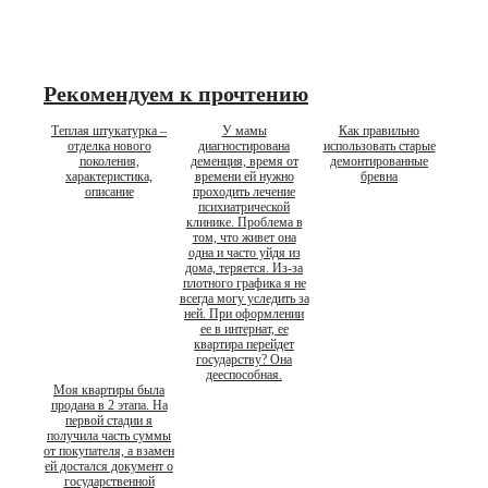
Рекомендуем к прочтению
Теплая штукатурка –
У мамы
Как правильно
отделка нового
диагностирована
использовать старые
поколения,
деменция, время от
демонтированные
характеристика,
времени ей нужно
бревна
описание
проходить лечение
психиатрической
клинике. Проблема в
том, что живет она
одна и часто уйдя из
дома, теряется. Из-за
плотного графика я не
всегда могу уследить за
ней. При оформлении
ее в интернат, ее
квартира перейдет
государству? Она
дееспособная.
Моя квартиры была
продана в 2 этапа. На
первой стадии я
получила часть суммы
от покупателя, а взамен
ей достался документ о
государственной