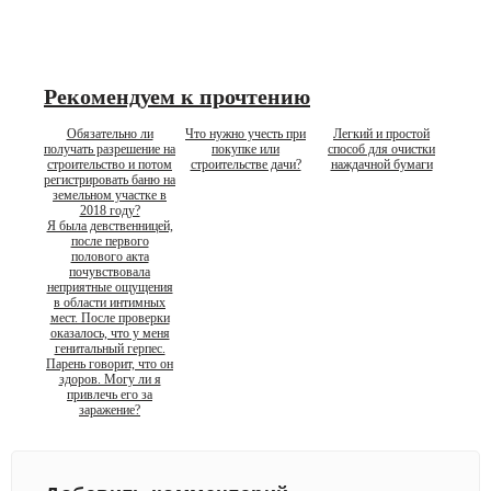
Рекомендуем к прочтению
Обязательно ли
Что нужно учесть при
Легкий и простой
получать разрешение на
покупке или
способ для очистки
строительство и потом
строительстве дачи?
наждачной бумаги
регистрировать баню на
земельном участке в
2018 году?
Я была девственницей,
после первого
полового акта
почувствовала
неприятные ощущения
в области интимных
мест. После проверки
оказалось, что у меня
генитальный герпес.
Парень говорит, что он
здоров. Могу ли я
привлечь его за
заражение?