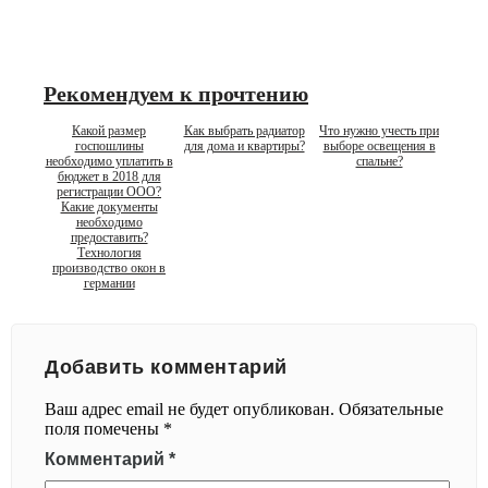
Рекомендуем к прочтению
Какой размер
Как выбрать радиатор
Что нужно учесть при
госпошлины
для дома и квартиры?
выборе освещения в
необходимо уплатить в
спальне?
бюджет в 2018 для
регистрации ООО?
Какие документы
необходимо
предоставить?
Технология
производство окон в
германии
Добавить комментарий
Ваш адрес email не будет опубликован.
Обязательные
поля помечены
*
Комментарий
*