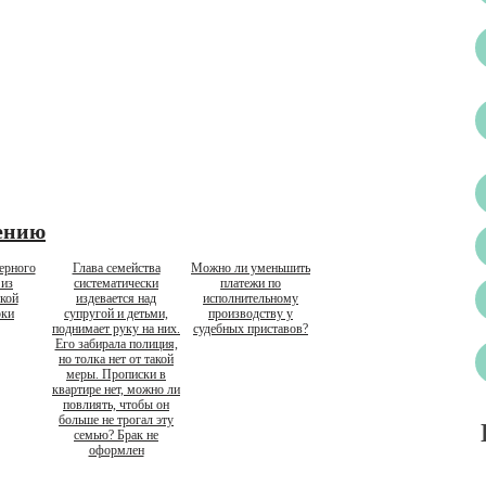
ению
ерного
Глава семейства
Можно ли уменьшить
 из
систематически
платежи по
кой
издевается над
исполнительному
рки
супругой и детьми,
производству у
поднимает руку на них.
судебных приставов?
Его забирала полиция,
но толка нет от такой
меры. Прописки в
квартире нет, можно ли
повлиять, чтобы он
больше не трогал эту
семью? Брак не
оформлен