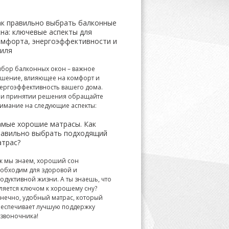
ак правильно выбрать балконные
на: ключевые аспекты для
омфорта, энергоэффективности и
тиля
бор балконных окон – важное
шение, влияющее на комфорт и
ергоэффективность вашего дома.
и принятии решения обращайте
имание на следующие аспекты:
амые хорошие матрасы. Как
равильно выбрать подходящий
атрас?
к мы знаем, хороший сон
обходим для здоровой и
одуктивной жизни. А ты знаешь, что
ляется ключом к хорошему сну?
нечно, удобный матрас, который
еспечивает лучшую поддержку
звоночника!