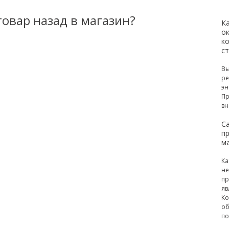
овар назад в магазин?
К
ок
к
с
Вы
ре
эн
Пр
вн
С
п
м
Ка
не
пр
яв
Ко
об
по