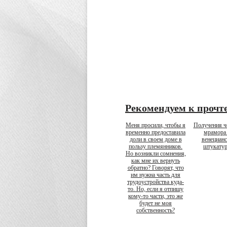
Рекомендуем к прочт
Меня просили, чтобы я
Получения ч
временно предоставила
мрамора
доли в своем доме в
венецианс
пользу племянников.
штукату
Но возникли сомнения,
как мне их вернуть
обратно? Говорят, что
им нужна часть для
трудоустройства куда-
то. Но, если я отпишу
кому-то части, это же
будет не моя
собственность?