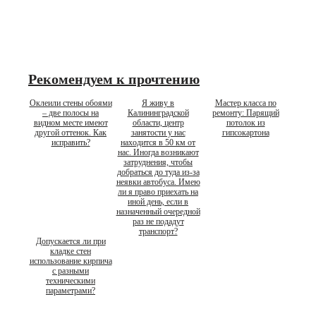
Рекомендуем к прочтению
Оклеили стены обоями
Я живу в
Мастер класса по
– две полосы на
Калининградской
ремонту: Парящий
видном месте имеют
области, центр
потолок из
другой оттенок. Как
занятости у нас
гипсокартона
исправить?
находится в 50 км от
нас. Иногда возникают
затруднения, чтобы
добраться до туда из-за
неявки автобуса. Имею
ли я право приехать на
иной день, если в
назначенный очередной
раз не подадут
транспорт?
Допускается ли при
кладке стен
использование кирпича
с разными
техническими
параметрами?