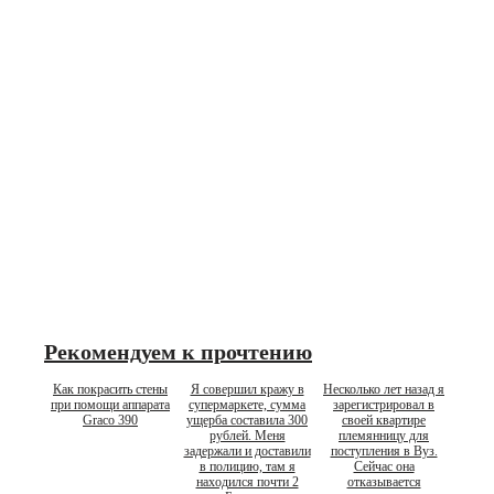
Рекомендуем к прочтению
Как покрасить стены
Я совершил кражу в
Несколько лет назад я
при помощи аппарата
супермаркете, сумма
зарегистрировал в
Graco 390
ущерба составила 300
своей квартире
рублей. Меня
племянницу для
задержали и доставили
поступления в Вуз.
в полицию, там я
Сейчас она
находился почти 2
отказывается