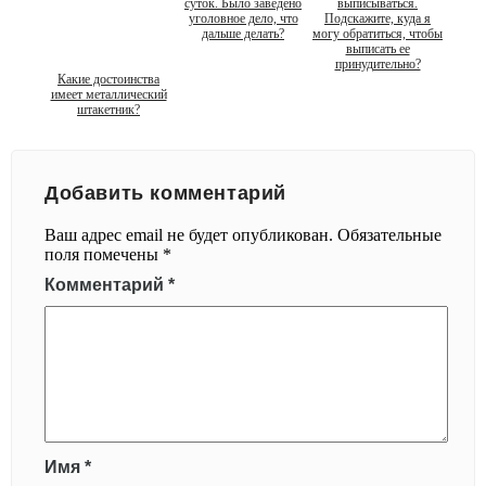
суток. Было заведено
выписываться.
уголовное дело, что
Подскажите, куда я
дальше делать?
могу обратиться, чтобы
выписать ее
принудительно?
Какие достоинства
имеет металлический
штакетник?
Добавить комментарий
Ваш адрес email не будет опубликован.
Обязательные
поля помечены
*
Комментарий
*
Имя
*