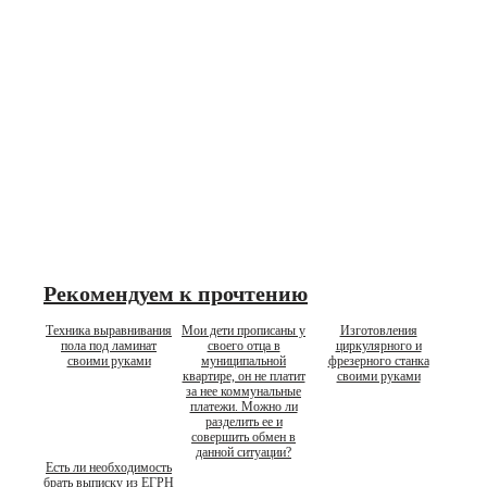
Рекомендуем к прочтению
Техника выравнивания
Мои дети прописаны у
Изготовления
пола под ламинат
своего отца в
циркулярного и
своими руками
муниципальной
фрезерного станка
квартире, он не платит
своими руками
за нее коммунальные
платежи. Можно ли
разделить ее и
совершить обмен в
данной ситуации?
Есть ли необходимость
брать выписку из ЕГРН