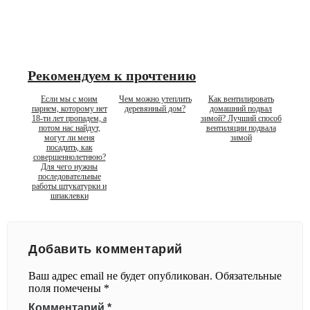
Рекомендуем к прочтению
Если мы с моим
Чем можно утеплить
Как вентилировать
парнем, которому нет
деревянный дом?
домашний подвал
18-ти лет пропадем, а
зимой? Лучший способ
потом нас найдут,
вентиляции подвала
могут ли меня
зимой
посадить, как
совершеннолетнюю?
Для чего нужны
последовательные
работы штукатурки и
шпаклевки
Добавить комментарий
Ваш адрес email не будет опубликован.
Обязательные
поля помечены
*
Комментарий
*