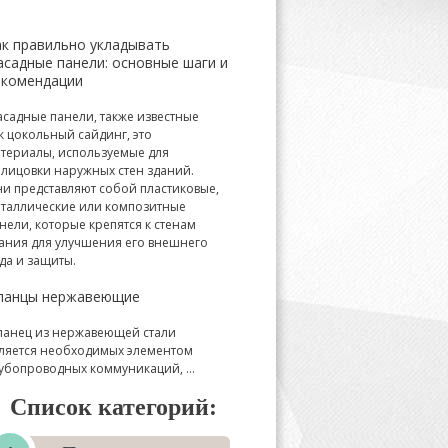
ак правильно укладывать
асадные панели: основные шаги и
екомендации
садные панели, также известные
к цокольный сайдинг, это
териалы, используемые для
лицовки наружных стен зданий.
и представляют собой пластиковые,
таллические или композитные
нели, которые крепятся к стенам
ания для улучшения его внешнего
да и защиты.
ланцы нержавеющие
анец из нержавеющей стали
ляется необходимых элементом
убопроводных коммуникаций, ...
Список категорий: