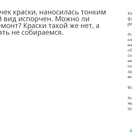
очек краски, наносилась тонким
К
й вид испорчен. Можно ли
ф
монт? Краски такой же нет, а
р
ть не собираемся.
Фа
ка
ма
об
Он
ме
па
зд
ви
Ф
Фл
яв
тр