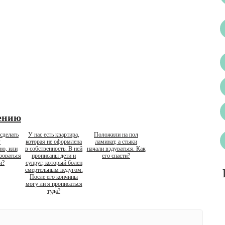
ению
сделать
У нас есть квартира,
Положили на пол
у
которая не оформлена
ламинат, а стыки
но, или
в собственность. В ней
начали вздуваться. Как
зоваться
прописаны дети и
его спасти?
и?
супруг, который болен
смертельным недугом.
После его кончины
могу ли я прописаться
туда?