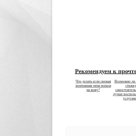
Рекомендуем к прочт
Что делать если свежая
Возможно ли 
монтажная пена попала
стяжк
на кожу?
самостоятель
лучше восполь
услугам