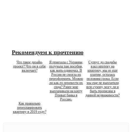
Рекомендуем к прочтению
Что такое дизайн-
Я приехала с Украины,
Супруг до свадьбы
проект? Что он в себя
получала там пособия,
взял ипотеку на
включает?
как мать-одиночка. В
квартиру, мы ее еще
России не смогла их
платим, осталась
переоформить. Можно
половина срока. Если
ли как-то перевести их
мы еще не выплатили
сюда? Ранее мне
всю сумму, могу ли я
выплачивали на карту
быть прописана в
Приват банка в
данной недвижимости?
Россию.
Как правильно
перепланировать
квартиру в 2019 году?