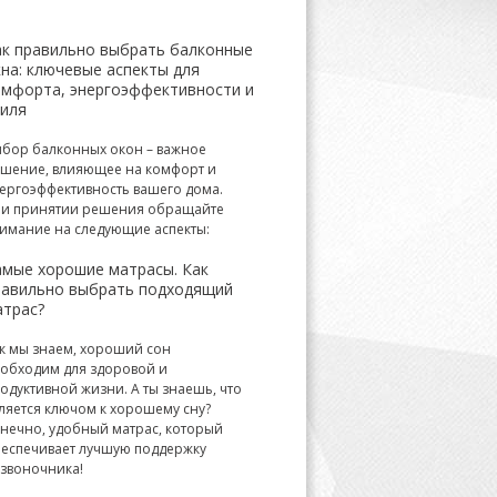
ак правильно выбрать балконные
на: ключевые аспекты для
омфорта, энергоэффективности и
тиля
бор балконных окон – важное
шение, влияющее на комфорт и
ергоэффективность вашего дома.
и принятии решения обращайте
имание на следующие аспекты:
амые хорошие матрасы. Как
равильно выбрать подходящий
атрас?
к мы знаем, хороший сон
обходим для здоровой и
одуктивной жизни. А ты знаешь, что
ляется ключом к хорошему сну?
нечно, удобный матрас, который
еспечивает лучшую поддержку
звоночника!