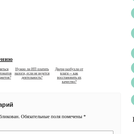
ению
няться
Нужно ли ИП платить
Двери разбухли от
томатов
налоги, если не ведется
влаги ─ как
джетов?
деятельность?
восстановить их
качество?
арий
убликован.
Обязательные поля помечены
*