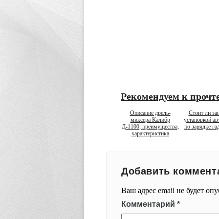
Рекомендуем к прочт
Описание дрель-
Стоит ли за
миксера Калибр
установкой ав
Д-1100, преимущества,
по зарядке га
характеристика
Добавить коммент
Ваш адрес email не будет оп
Комментарий
*