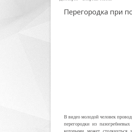
Перегородка при п
В видео молодой человек проводи
перегородки из пазогребневых
которыми может столкнуться ч