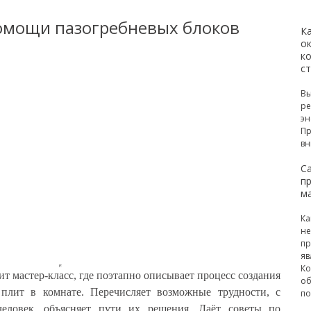
омощи пазогребневых блоков
К
ок
к
с
Вы
ре
эн
Пр
вн
С
п
м
Ка
не
пр
яв
Ко
т мастер-класс, где поэтапно описывает процесс создания
об
 плит в комнате. Перечисляет возможные трудности, с
по
еловек, объясняет пути их решения. Даёт советы по