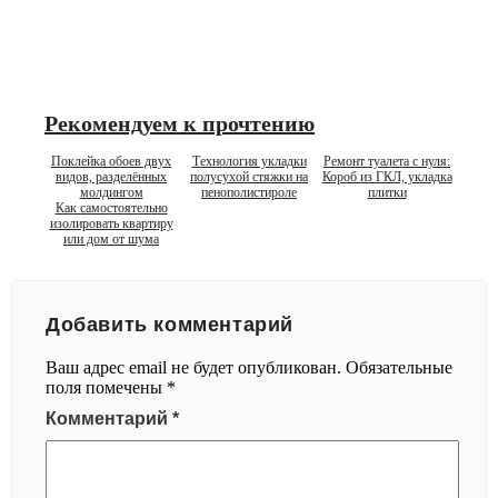
Рекомендуем к прочтению
Поклейка обоев двух
Технология укладки
Ремонт туалета с нуля:
видов, разделённых
полусухой стяжки на
Короб из ГКЛ, укладка
молдингом
пенополистироле
плитки
Как самостоятельно
изолировать квартиру
или дом от шума
Добавить комментарий
Ваш адрес email не будет опубликован.
Обязательные
поля помечены
*
Комментарий
*