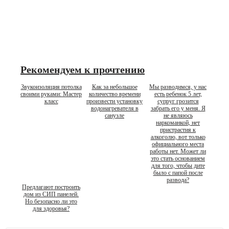
Рекомендуем к прочтению
Звукоизоляция потолка
Как за небольшое
Мы разводимся, у нас
своими руками: Мастер
количество времени
есть ребенок 5 лет,
класс
произвести установку
супруг грозится
водонагревателя в
забрать его у меня. Я
санузле
не являюсь
наркоманкой, нет
пристрастия к
алкоголю, вот только
официального места
работы нет. Может ли
это стать основанием
для того, чтобы дите
было с папой после
развода?
Предлагают построить
дом из СИП панелей.
Но безопасно ли это
для здоровья?