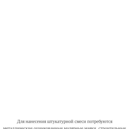
Для нанесения штукатурной смеси потребуются
металлические оцинкованные малярные маяки, строительные