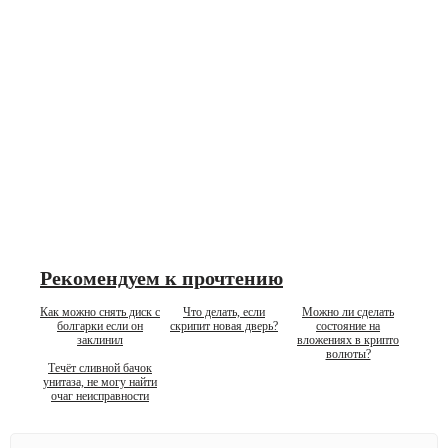
Рекомендуем к прочтению
Как можно снять диск с
Что делать, если
Можно ли сделать
болгарки если он
скрипит новая дверь?
состояние на
заклинил
вложениях в крипто
волюты?
Течёт сливной бачок
унитаза, не могу найти
очаг неисправности