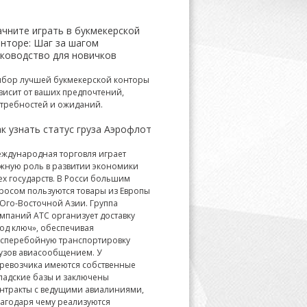
ачните играть в букмекерской
онторе: Шаг за шагом
уководство для новичков
бор лучшей букмекерской конторы
висит от ваших предпочтений,
требностей и ожиданий.
к узнать статус груза Аэрофлот
ждународная торговля играет
жную роль в развитии экономики
ех государств. В Росси большим
росом пользуются товары из Европы
Юго-Восточной Азии. Группа
мпаний АТС организует доставку
од ключ», обеспечивая
сперебойную транспортировку
узов авиасообщением. У
ревозчика имеются собственные
ладские базы и заключены
нтракты с ведущими авиалиниями,
агодаря чему реализуются