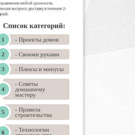
правления любой срочности,
лючая экспресс-доставку в течение 2-
дней.
Список категорий:
- Проекты домов
- Своими руками
- Плюсы и минусы
- Советы
домашнему
мастеру
- Правила
строительства
- Технологии