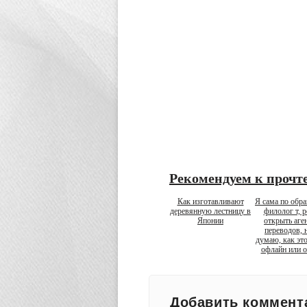
Рекомендуем к прочт
Как изготавливают
Я сама по обр
деревянную лестницу в
филолог т, 
Японии
открыть аге
переводов, 
думаю, как это
офлайн или о
Добавить коммент