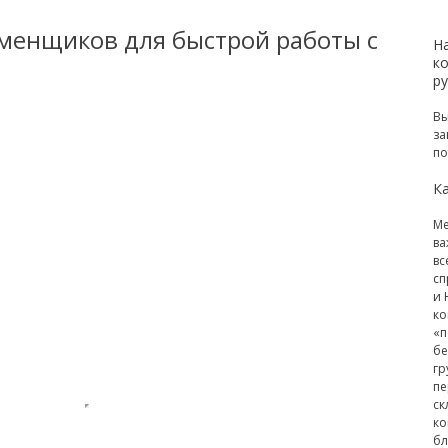
менщиков для быстрой работы с
Н
к
р
Вы
за
по
Ка
Ме
ва
вс
сп
и 
ко
«п
бе
гр
пе
ск
ко
бл