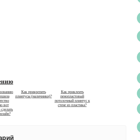
ению
азованию
Как прикрепить
Как приклеить
решила
плинтусы (наличники)?
пенопластовый
нтство
потолочный плинтус к
но вот
стене из пластика?
 сделать
нлайн?
арий