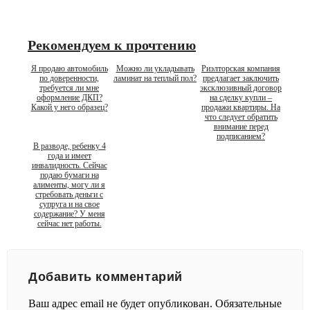
Рекомендуем к прочтению
Я продаю автомобиль
Можно ли укладывать
Риэлторская компания
по доверенности,
ламинат на теплый пол?
предлагает заключить
требуется ли мне
эксклюзивный договор
оформление ДКП?
на сделку купли –
Какой у него образец?
продажи квартиры. На
что следует обратить
внимание перед
подписанием?
В разводе, ребенку 4
года и имеет
инвалидность. Сейчас
подаю бумаги на
алименты, могу ли я
стребовать деньги с
супруга и на свое
содержание? У меня
сейчас нет работы.
Добавить комментарий
Ваш адрес email не будет опубликован.
Обязательные