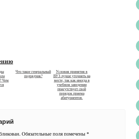
ению
иды
Что такое генеральный
Условия принятия в
ила
подрядчик?
ВУЗ лучше уточнять на
? Чем
месте, так как иногда в
тся
учебном заведении
присутствует свой
порядок приема
абитуриентов.
арий
убликован.
Обязательные поля помечены
*