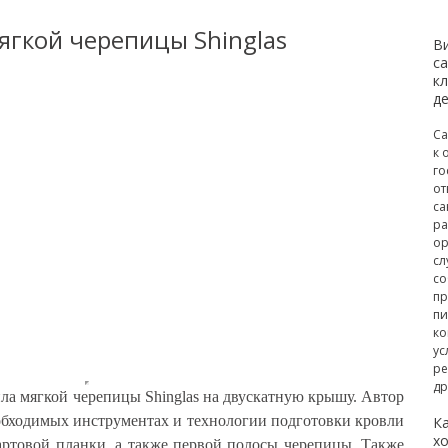
ягкой черепицы Shinglas
В
с
к
д
Са
к 
го
от
са
ра
ор
сл
со
пр
пи
ко
ус
ре
др
ла мягкой черепицы Shinglas на двускатную крышу. Автор
обходимых инструментах и технологии подготовки кровли
К
х
артовой планки, а также первой полосы черепицы. Также