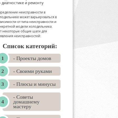
 диагностике и ремонту
ределение неисправности в
лодильнике может варьироваться в
висимости от типа неисправности и
нкретной модели холодильника.
т некоторые общие шаги для
явления неисправностей:
Список категорий:
- Проекты домов
- Своими руками
- Плюсы и минусы
- Советы
домашнему
мастеру