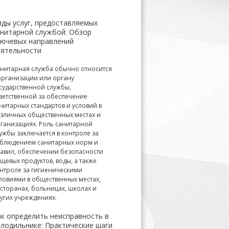
иды услуг, предоставляемых
анитарной службой: Обзор
лючевых направлений
еятельности
нитарная служба обычно относится
организации или органу
сударственной службы,
ветственной за обеспечение
нитарных стандартов и условий в
зличных общественных местах и
ганизациях. Роль санитарной
ужбы заключается в контроле за
блюдением санитарных норм и
авил, обеспечении безопасности
щевых продуктов, воды, а также
нтроле за гигиеническими
ловиями в общественных местах,
сторанах, больницах, школах и
угих учреждениях.
ак определить неисправность в
олодильнике: Практические шаги