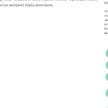
по
ки на материал перед монтажом.
Оп
хо
за
ко
Во
вы