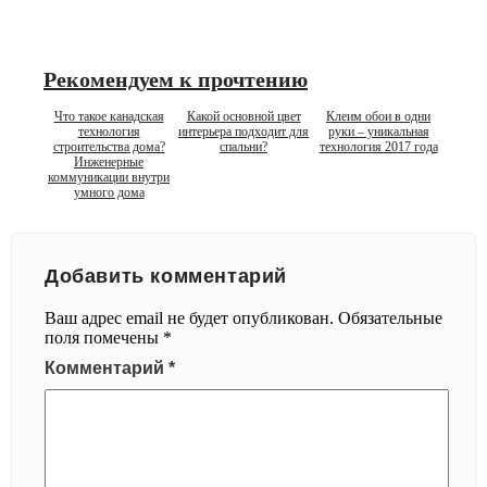
Рекомендуем к прочтению
Что такое канадская
Какой основной цвет
Клеим обои в одни
технология
интерьера подходит для
руки – уникальная
строительства дома?
спальни?
технология 2017 года
Инженерные
коммуникации внутри
умного дома
Добавить комментарий
Ваш адрес email не будет опубликован.
Обязательные
поля помечены
*
Комментарий
*