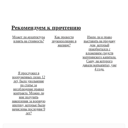
Рекомендуем к прочтению
Может ли архитектура
Как провести
Имею ли я право
влиять на стоимость?
звукоизоляцию в
выставить на продажу
жилище?
дом, который
приобретался с
вложением средств
материнского капитала.
Сыну, на которого
давали маткапитал, уже
4 года.
Я прослужил в
вооруженных силах 12
лет, было увольнение
по статье за
несоблюдение правил
контракта. Можно ли
мне получить
накопления за военную
ипотеку, которые были
начислены последние 9
лет?