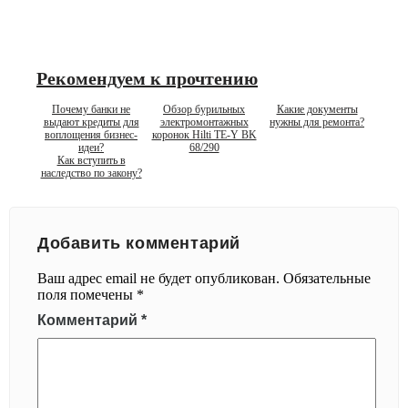
Рекомендуем к прочтению
Почему банки не
Обзор бурильных
Какие документы
выдают кредиты для
электромонтажных
нужны для ремонта?
воплощения бизнес-
коронок Hilti TE-Y BK
идеи?
68/290
Как вступить в
наследство по закону?
Добавить комментарий
Ваш адрес email не будет опубликован.
Обязательные
поля помечены
*
Комментарий
*