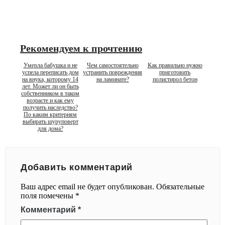
Рекомендуем к прочтению
Умерла бабушка и не
Чем самостоятельно
Как правильно нужно
успела переписать дом
устранить повреждения
приготовить
на внука, которому 14
на ламинате?
полистирол бетон
лет. Может ли он быть
собственником в таком
возрасте и как ему
получить наследство?
По каким критериям
выбирать шуруповерт
для дома?
Добавить комментарий
Ваш адрес email не будет опубликован.
Обязательные
поля помечены
*
Комментарий
*