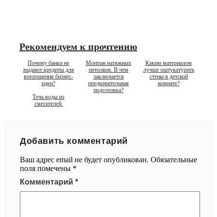
Рекомендуем к прочтению
Почему банки не
Монтаж натяжных
Каким материалом
выдают кредиты для
потолков. В чем
лучше оштукатурить
воплощения бизнес-
заключается
стены в детской
идеи?
предварительная
комнате?
подготовка?
Течь воды из
смесителей.
Добавить комментарий
Ваш адрес email не будет опубликован.
Обязательные
поля помечены
*
Комментарий
*