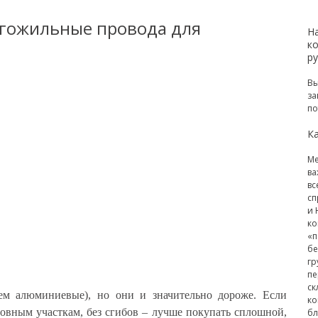
гожильные провода для
Н
к
р
Вы
за
по
Ка
Ме
ва
вс
сп
и 
ко
«п
бе
гр
пе
ск
ем алюминиевые), но они и значительно дороже. Если
ко
овным участкам, без сгибов – лучше покупать сплошной,
бл