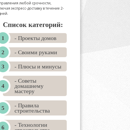
правления любой срочности,
лючая экспресс-доставку в течение 2-
дней.
Список категорий:
- Проекты домов
- Своими руками
- Плюсы и минусы
- Советы
домашнему
мастеру
- Правила
строительства
- Технологии