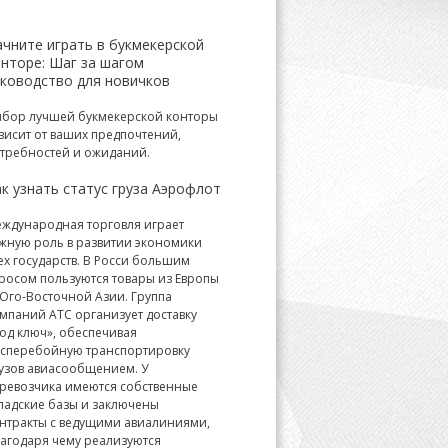
ачните играть в букмекерской
онторе: Шаг за шагом
уководство для новичков
бор лучшей букмекерской конторы
висит от ваших предпочтений,
требностей и ожиданий.
к узнать статус груза Аэрофлот
ждународная торговля играет
жную роль в развитии экономики
ех государств. В Росси большим
росом пользуются товары из Европы
Юго-Восточной Азии. Группа
мпаний АТС организует доставку
од ключ», обеспечивая
сперебойную транспортировку
узов авиасообщением. У
ревозчика имеются собственные
ладские базы и заключены
нтракты с ведущими авиалиниями,
агодаря чему реализуются