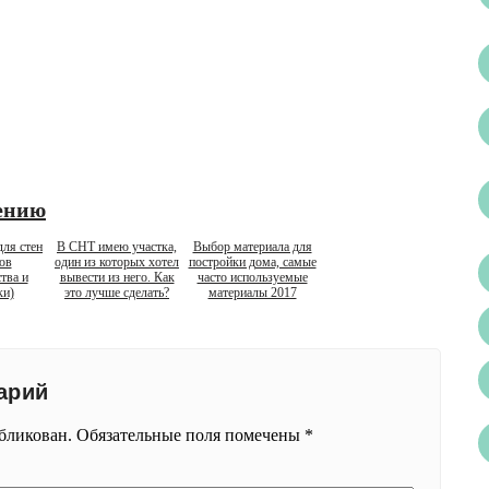
ению
ля стен
В СНТ имею участка,
Выбор материала для
ов
один из которых хотел
постройки дома, самые
тва и
вывести из него. Как
часто используемые
ки)
это лучше сделать?
материалы 2017
арий
убликован.
Обязательные поля помечены
*