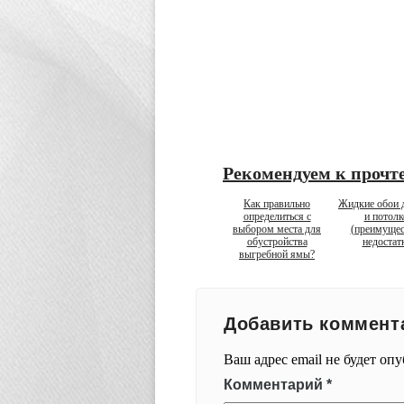
Рекомендуем к прочт
Как правильно
Жидкие обои д
определиться с
и потолк
выбором места для
(преимущес
обустройства
недостат
выгребной ямы?
Добавить коммент
Ваш адрес email не будет оп
Комментарий
*