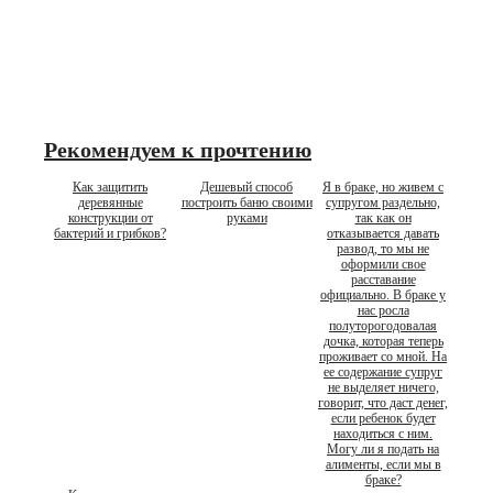
Рекомендуем к прочтению
Как защитить
Дешевый способ
Я в браке, но живем с
деревянные
построить баню своими
супругом раздельно,
конструкции от
руками
так как он
бактерий и грибков?
отказывается давать
развод, то мы не
оформили свое
расставание
официально. В браке у
нас росла
полуторогодовалая
дочка, которая теперь
проживает со мной. На
ее содержание супруг
не выделяет ничего,
говорит, что даст денег,
если ребенок будет
находиться с ним.
Могу ли я подать на
алименты, если мы в
браке?