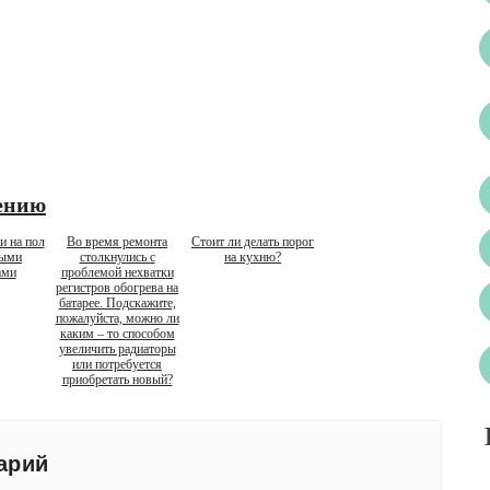
ению
и на пол
Во время ремонта
Стоит ли делать порог
ными
столкнулись с
на кухню?
ами
проблемой нехватки
регистров обогрева на
батарее. Подскажите,
пожалуйста, можно ли
каким – то способом
увеличить радиаторы
или потребуется
приобретать новый?
арий