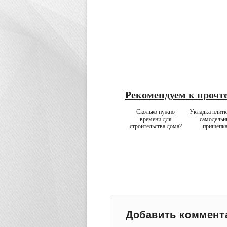
Рекомендуем к прочт
Сколько нужно
Укладка плитк
времени для
самодель
строительства дома?
прищепк
Добавить коммент