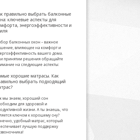
ак правильно выбрать балконные
на: ключевые аспекты для
омфорта, энергоэффективности и
тиля
бор балконных окон – важное
шение, влияющее на комфорт и
ергоэффективность вашего дома.
и принятии решения обращайте
имание на следующие аспекты:
амые хорошие матрасы. Как
равильно выбрать подходящий
атрас?
к мы знаем, хороший сон
обходим для здоровой и
одуктивной жизни. А ты знаешь, что
ляется ключом к хорошему сну?
нечно, удобный матрас, который
еспечивает лучшую поддержку
звоночника!