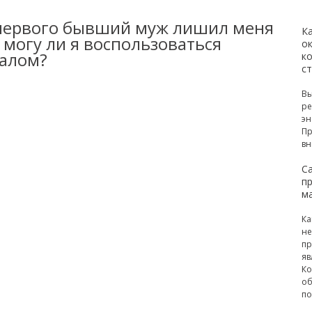
а первого бывший муж лишил меня
К
 могу ли я воспользоваться
ок
талом?
к
с
Вы
ре
эн
Пр
вн
С
п
м
Ка
не
пр
яв
Ко
об
по