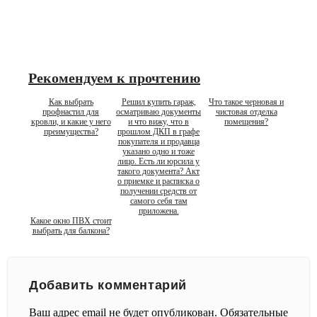
Рекомендуем к прочтению
Как выбрать
Решил купить гараж,
Что такое черновая и
профнастил для
осматриваю документы
чистовая отделка
кровли, и какие у него
и что вижу, что в
помещения?
преимущества?
прошлом ДКП в графе
покупателя и продавца
указано одно и тоже
лицо. Есть ли юрсила у
такого документа? Акт
о приемке и расписка о
получении средств от
самого себя там
приложена.
Какое окно ПВХ стоит
выбрать для балкона?
Добавить комментарий
Ваш адрес email не будет опубликован.
Обязательные