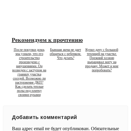
Рекомендуем к прочтению
После покупки дома,
Бывшая жена не дает
Купил дачу с большой
мы узнали, что его
общаться с ребенком.
теплицей на участке.
строительство
Что делать?
Прежний хозяин
произведено с
выращивал мяту на
нарушениями. Он
продажу. Может и мне
возведен с заступом на
попробовать?
границу участка
соседей. Возможно ли
расторжение ДКП?
Как сделать теплые
полы под плитку
своими руками
Добавить комментарий
Ваш адрес email не будет опубликован.
Обязательные