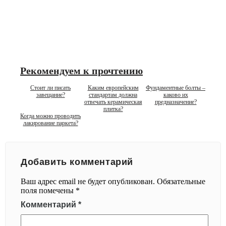
Рекомендуем к прочтению
Стоит ли писать
Каким европейским
Фундаментные болты –
завещание?
стандартам должна
каково их
отвечать керамическая
предназначение?
плитка?
Когда можно проводить
лакирование паркета?
Добавить комментарий
Ваш адрес email не будет опубликован.
Обязательные
поля помечены
*
Комментарий
*