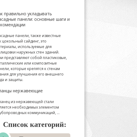
ак правильно укладывать
асадные панели: основные шаги и
екомендации
садные панели, также известные
к цокольный сайдинг, это
териалы, используемые для
лицовки наружных стен зданий.
и представляют собой пластиковые,
таллические или композитные
нели, которые крепятся к стенам
ания для улучшения его внешнего
да и защиты.
ланцы нержавеющие
анец из нержавеющей стали
ляется необходимых элементом
убопроводных коммуникаций, ...
Список категорий: