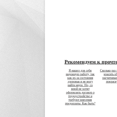
Рекомендуем к прочт
Я нашел для себя
Сколько раз
надомную работу, так
красить о
как из-за состояния
расчитаные
здоровья я не могу
покраск
найти иную. Но, со
мной не хотят
оформлять договор о
трудоустройстве и
требуют внесения
предоплаты. Как быть?