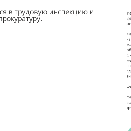
ься в трудовую инспекцию и
К
прокуратуру.
ф
р
Фа
ка
ма
об
Он
ме
па
зд
ви
Ф
Фл
яв
тр