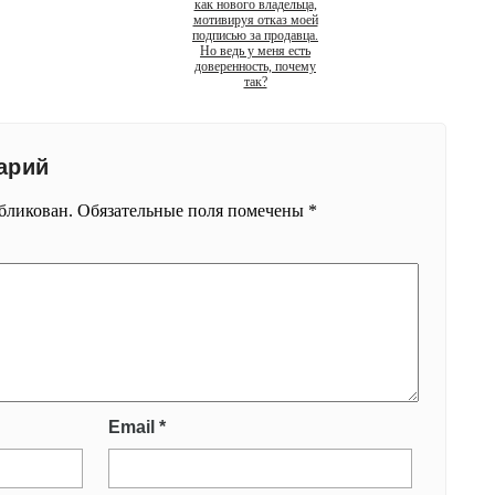
как нового владельца,
мотивируя отказ моей
подписью за продавца.
Но ведь у меня есть
доверенность, почему
так?
арий
убликован.
Обязательные поля помечены
*
Email
*