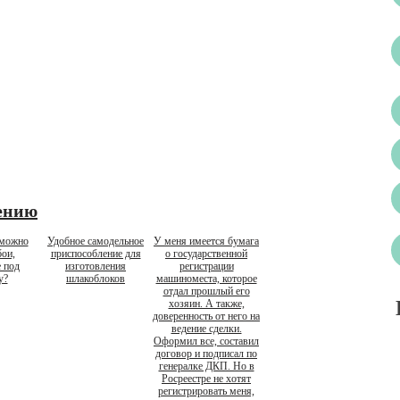
ению
 можно
Удобное самодельное
У меня имеется бумага
бои,
приспособление для
о государственной
 под
изготовления
регистрации
у?
шлакоблоков
машиноместа, которое
отдал прошлый его
хозяин. А также,
доверенность от него на
ведение сделки.
Оформил все, составил
договор и подписал по
генералке ДКП. Но в
Росреестре не хотят
регистрировать меня,