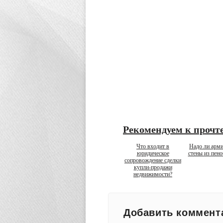
Рекомендуем к прочт
Что входит в
Надо ли арми
юридическое
стены из пено
сопровождение сделки
купли-продажи
недвижимости?
Добавить коммент