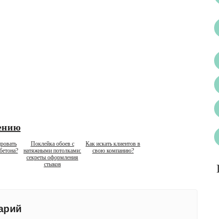
ению
ровать
Поклейка обоев с
Как искать клиентов в
бетона?
натяжными потолками:
свою компанию?
секреты оформления
стыков
арий