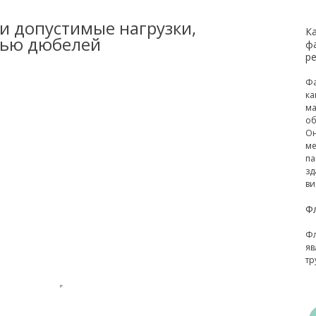
и допустимые нагрузки,
К
щью дюбелей
ф
р
Фа
ка
ма
об
Он
ме
па
зд
ви
Ф
Фл
яв
тр