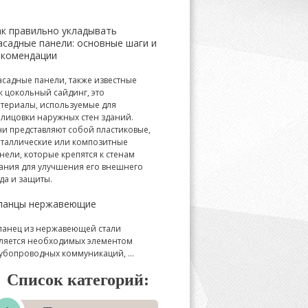
ак правильно укладывать
асадные панели: основные шаги и
екомендации
садные панели, также известные
к цокольный сайдинг, это
териалы, используемые для
лицовки наружных стен зданий.
и представляют собой пластиковые,
таллические или композитные
нели, которые крепятся к стенам
ания для улучшения его внешнего
да и защиты.
ланцы нержавеющие
анец из нержавеющей стали
ляется необходимых элементом
убопроводных коммуникаций, ...
Список категорий: