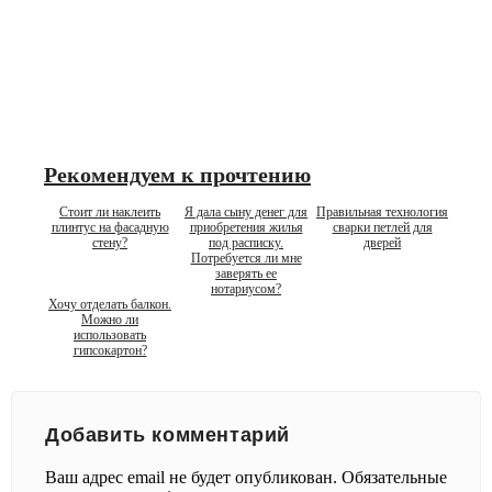
Рекомендуем к прочтению
Стоит ли наклеить
Я дала сыну денег для
Правильная технология
плинтус на фасадную
приобретения жилья
сварки петлей для
стену?
под расписку.
дверей
Потребуется ли мне
заверять ее
нотариусом?
Хочу отделать балкон.
Можно ли
использовать
гипсокартон?
Добавить комментарий
Ваш адрес email не будет опубликован.
Обязательные