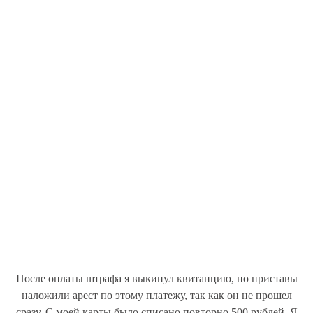
После оплаты штрафа я выкинул квитанцию, но приставы
наложили арест по этому платежу, так как он не прошел
сразу. С моей карты было списано повторно 500 рублей. Я