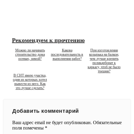
Рекомендуем к прочтению
Можно ли начинать
Какова
При изготовлении
строительство дома
последовательность в
козырька на балкон,
осенью, зимой?
выполнении работ?
чем лучше крепить
поликарбонат к
каркасу, чтоб не было
трещин?
В СНТ имею участка,
один из которых хотел
вывести из него. Как
это лучше сделать?
Добавить комментарий
Ваш адрес email не будет опубликован.
Обязательные
поля помечены
*