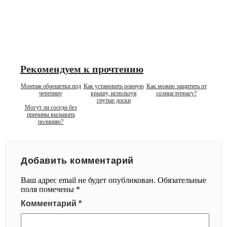
Рекомендуем к прочтению
Монтаж обрешетки под
Как установить ровную
Как можно защитить от
черепицу
крышу, используя
солнца террасу?
гнутые доски
Могут ли соседи без
причины вызывать
полицию?
Добавить комментарий
Ваш адрес email не будет опубликован.
Обязательные
поля помечены
*
Комментарий
*