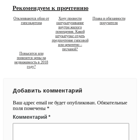
Рекомендуем к прочтению
Отклеиваются обои от
Хочу провести
Права и обязанности
гипсокартона
оштукатуривание
поручителя
внутри жилого
помещения. Какой
штукатурке отдать
предпочтение гипсовой
или цементно –
песчаной?
Повысятся или
понизятся цены на
недвижимость в 2018
году?
Добавить комментарий
Ваш адрес email не будет опубликован.
Обязательные
поля помечены
*
Комментарий
*