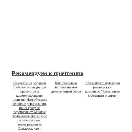
Рекомендуем к прочтению
На одном из ресурсов
Как правильно
Как выбрать надежную
требовались люди для
изготавливают
риэлтерскую
просмотра и
декоративный бетон
компанию? Желательно
комментирования
с большим опытом.
роликов. Нам обещали
неплохие деньги за это,
но их сразу не
перечисляют. Многие
жаловались, что еще не
получили свое
вознаграждение.
Опасаюсь, что я