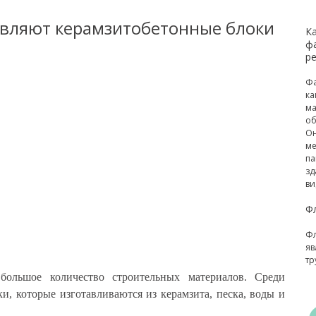
тавляют керамзитобетонные блоки
К
ф
р
Фа
ка
ма
об
Он
ме
па
зд
ви
Ф
Фл
яв
тр
 большое количество строительных материалов. Среди
и, которые изготавливаются из керамзита, песка, воды и