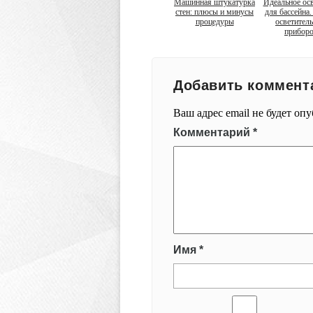
Машинная штукатурка
Идеальное ос
стен: плюсы и минусы
для бассейна
процедуры
осветител
прибор
Добавить коммент
Ваш адрес email не будет оп
Комментарий
*
Имя
*