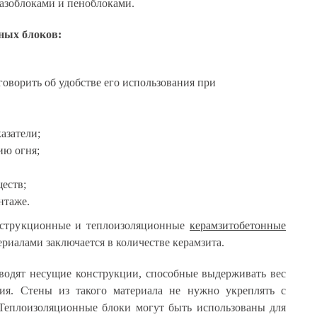
азоблоками и пеноблоками.
ных блоков:
 говорить об удобстве его использования при
азатели;
ию огня;
еств;
нтаже.
нструкционные и теплоизоляционные
керамзитобетонные
ериалами заключается в количестве керамзита.
водят несущие конструкции, способные выдерживать вес
ия. Стены из такого материала не нужно укреплять с
еплоизоляционные блоки могут быть использованы для