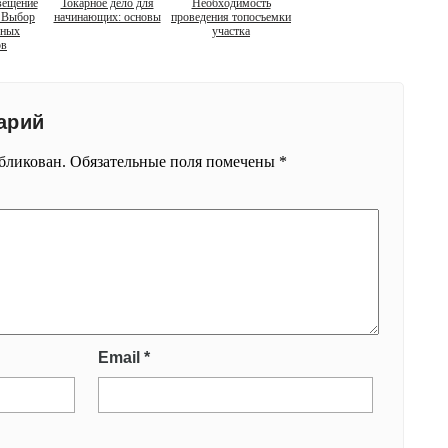
вещение
Токарное дело для
Необходимость
. Выбор
начинающих: основы
проведения топосъемки
ьных
участка
ов
арий
убликован.
Обязательные поля помечены
*
Email
*