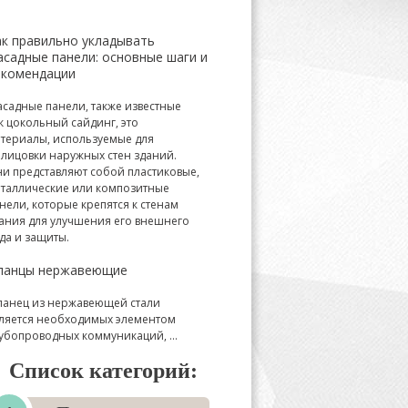
ак правильно укладывать
асадные панели: основные шаги и
екомендации
садные панели, также известные
к цокольный сайдинг, это
териалы, используемые для
лицовки наружных стен зданий.
и представляют собой пластиковые,
таллические или композитные
нели, которые крепятся к стенам
ания для улучшения его внешнего
да и защиты.
ланцы нержавеющие
анец из нержавеющей стали
ляется необходимых элементом
убопроводных коммуникаций, ...
Список категорий: