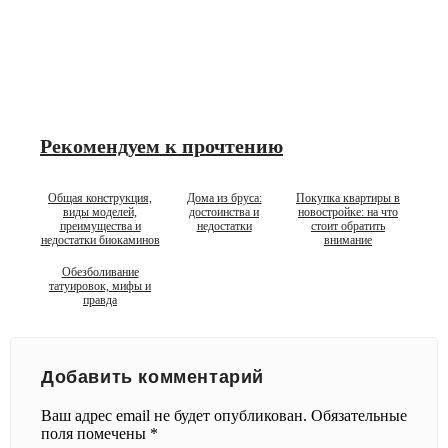
Рекомендуем к прочтению
Общая конструкция,
Дома из бруса:
Покупка квартиры в
виды моделей,
достоинства и
новостройке: на что
преимущества и
недостатки
стоит обратить
недостатки биокаминов
внимание
Обезболивание
татуировок, мифы и
правда
Добавить комментарий
Ваш адрес email не будет опубликован.
Обязательные
поля помечены
*