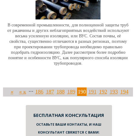
В современной промышленности, для полноценной защиты труб
от ржавчины и других неблагоприятных воздействий используют
весьма усиленную изоляцию, или ВУС. Состав почвы, её
свойства, существенно отличаются в разных регионах, поэтому
при проектировании трубопровода необходимо правильно
подобрать гидроизоляцию. Далее рассмотрим более подробно
понятие и особенности ВУС, как популярного способа изоляции
трубопроводов.
…
«
« к
186
187
188
189
190
191
192
193
194
назад
началу
…
195
200
210
220
230
240
250
260
270
280
290
БЕСПЛАТНАЯ КОНСУЛЬТАЦИЯ
ОСТАВЬТЕ ВАШИ КОНТАКТЫ, И НАШ
300
310
320
330
340
350
360
370
380
390
400
410
КОНСУЛЬТАНТ СВЯЖЕТСЯ С ВАМИ: