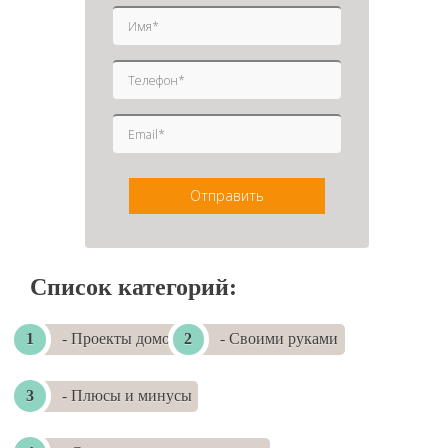
420
430
440
450
460
470
480
490
500
510
520
530
…
540
550
560
в
вперед »
конец
»
Отправить
Список категорий:
- Проекты домов
- Своими руками
- Плюсы и минусы