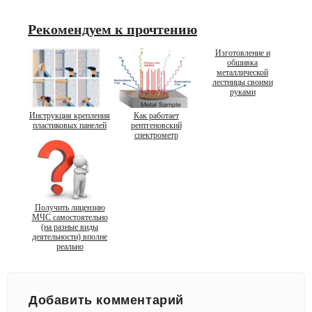
Рекомендуем к прочтению
Изготовление и
обшивка
металлической
лестницы своими
руками
Инструкция крепления
Как работает
пластиковых панелей
рентгеновский
спектрометр
Получить лицензию
МЧС самостоятельно
(на разные виды
деятельности) вполне
реально
Добавить комментарий