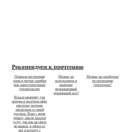
Рекомендуем к прочтению
Правила построения
Можно ли
Можно ли заработать
дома и частые ошибки
использовать в
на реализации
при самостоятельном
квартире
стеклотары?
строительстве
неокрашенный
деревянный пол?
Искала квартиру для
аренды и посетила офис
риелтора, которая
заключила со мной
договор. Взяв с меня
деньги, она не оказала
услуг, так как на связь
не вышла, в офисе ее
нет и встречу с