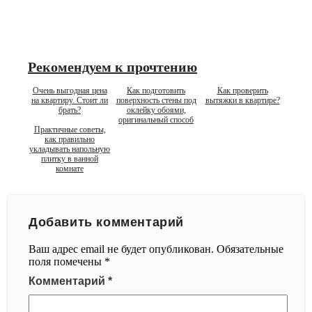
Рекомендуем к прочтению
Очень выгодная цена
Как подготовить
Как проверить
на квартиру. Стоит ли
поверхность стены под
вытяжки в квартире?
брать?
оклейку обоями,
оригинальный способ
Практичные советы,
как правильно
укладывать напольную
плитку в ванной
комнате
Добавить комментарий
Ваш адрес email не будет опубликован.
Обязательные
поля помечены
*
Комментарий
*