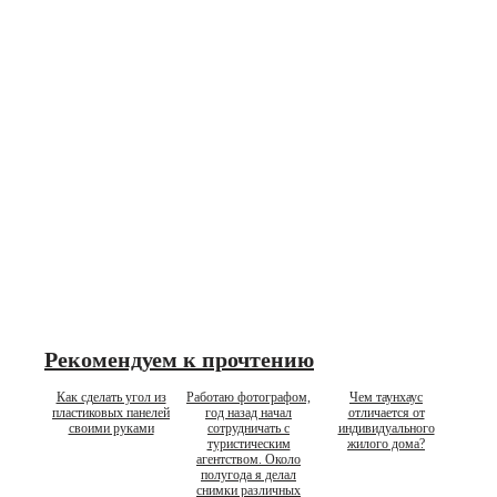
Рекомендуем к прочтению
Как сделать угол из
Работаю фотографом,
Чем таунхаус
пластиковых панелей
год назад начал
отличается от
своими руками
сотрудничать с
индивидуального
туристическим
жилого дома?
агентством. Около
полугода я делал
снимки различных