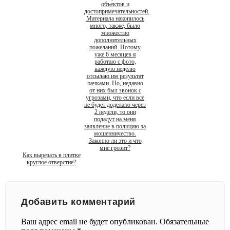
объектов и
достопримечательностей.
Материала накопилось
много, также, было
множество
дополнительных
пожеланий. Потому
уже 6 месяцев я
работаю с фото,
каждую неделю
отсылаю им результат
пачками. Но, недавно
от них был звонок с
угрозами, что если все
не будет доделано через
2 недели, то они
подадут на меня
заявление в полицию за
мошенничество.
Законно ли это и что
мне грозит?
Как вырезать в плитке
круглое отверстие?
Добавить комментарий
Ваш адрес email не будет опубликован.
Обязательные