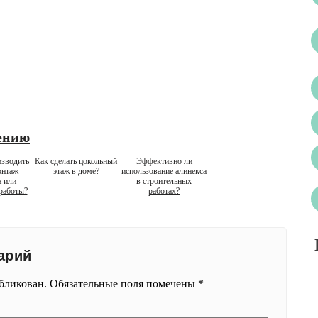
ению
изводить
Как сделать цокольный
Эффективно ли
онтаж
этаж в доме?
использование алинекса
 или
в строительных
работы?
работах?
арий
убликован.
Обязательные поля помечены
*