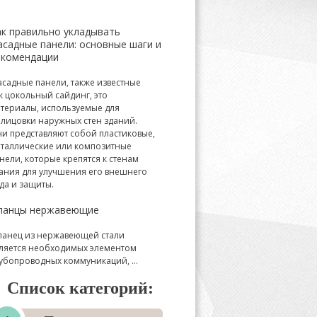
ак правильно укладывать
асадные панели: основные шаги и
екомендации
садные панели, также известные
к цокольный сайдинг, это
териалы, используемые для
лицовки наружных стен зданий.
и представляют собой пластиковые,
таллические или композитные
нели, которые крепятся к стенам
ания для улучшения его внешнего
да и защиты.
ланцы нержавеющие
анец из нержавеющей стали
ляется необходимых элементом
убопроводных коммуникаций, ...
Список категорий: