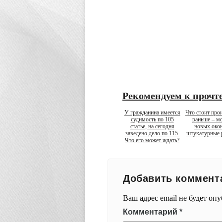
Рекомендуем к прочт
У гражданина имеется
Что стоит про
судимость по 105
раньше – м
статье, на сегодня
новых окон
заведено дело по 115.
штукатурные 
Что его может ждать?
Добавить коммент
Ваш адрес email не будет оп
Комментарий
*