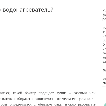
р-водонагреватель?
К
ф
р
Фа
ка
ма
об
Он
ме
па
зд
ви
Ф
Фл
яв
тр
иться, какой бойлер подойдет лучше – газовый или
евателя выбирают в зависимости от места его установки
Чтобы определиться с объемом бака, нужно рассчитать