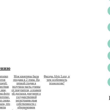
ению
атопил
Моя квартиры была
Фасады Alvic Luxe, в
готов
продана в 2 этапа. На
чем особенность
ущерб.
первой стадии я
технологии?
шествия
получила часть суммы
 ним,
от покупателя, а взамен
на фото
ей достался документ о
потопа».
государственной
л снова,
регистрации прав
зала, что
собственности с
аняты
обременением