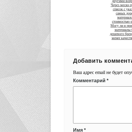
другими воп
Через месяц п
список с ука
самых дор
материало
стоимостью р
Могу ли я при
материалы 
дешевого бренд
менее качест
Добавить коммент
Ваш адрес email не будет оп
Комментарий
*
Имя
*