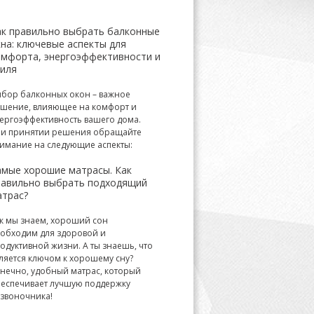
ак правильно выбрать балконные
на: ключевые аспекты для
омфорта, энергоэффективности и
тиля
бор балконных окон – важное
шение, влияющее на комфорт и
ергоэффективность вашего дома.
и принятии решения обращайте
имание на следующие аспекты:
амые хорошие матрасы. Как
равильно выбрать подходящий
атрас?
к мы знаем, хороший сон
обходим для здоровой и
одуктивной жизни. А ты знаешь, что
ляется ключом к хорошему сну?
нечно, удобный матрас, который
еспечивает лучшую поддержку
звоночника!