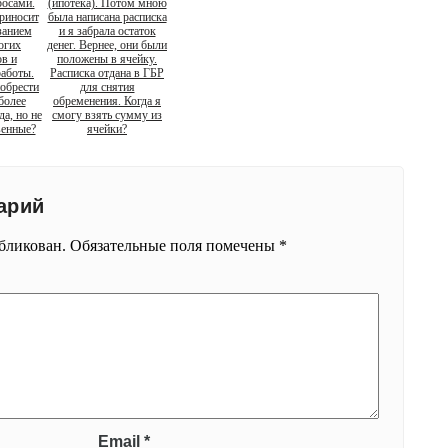
росами.
(ипотека). Потом мною
риносит
была написана расписка
занием
и я забрала остаток
огих
денег. Вернее, они были
в и
положены в ячейку.
аботы.
Расписка отдана в ГБР
обрести
для снятия
более
обременения. Когда я
а, но не
смогу взять сумму из
венные?
ячейки?
арий
убликован.
Обязательные поля помечены
*
Email
*