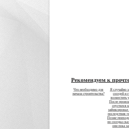
Рекомендуем к прочт
Что необходимо для
Я случайно з
начала строительства?
соседей и 
возместить 
После проис
спустился к
зафиксировал 
последствия «
Позже приходи
но соседка ска
они пока з