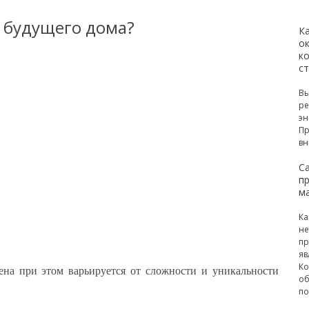
т будущего дома?
К
ок
к
с
Вы
ре
эн
Пр
вн
С
п
м
Ка
не
пр
яв
Ко
ена при этом варьируется от сложности и уникальности
об
по