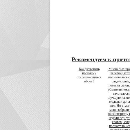
Рекомендуем к прочт
Как устранить
Мною был при
проблему
телефон, кот
отклеивающихся
пользовалась с
обоев?
следующий 
посетил салон,
обменять поку
захотелось 
лучшую на мо
модель и допл
нее. Но в маг
меня забрали 
на экспертизу 
недели вернул
словам, см
полностью исп