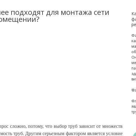
лее подходят для монтажа сети
К
помещении?
ф
р
Фа
ка
ма
об
Он
ме
па
зд
ви
Ф
Фл
яв
тр
прос сложно, потому, что выбор труб зависит от множеств
имость труб. Другим серьезным фактором является условие