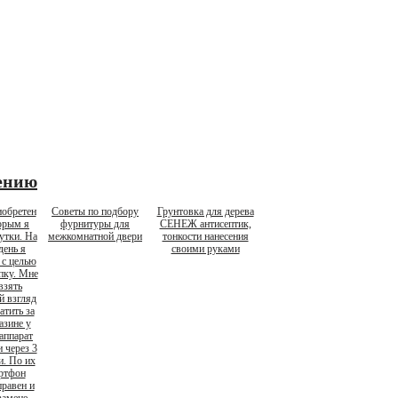
ению
обретен
Советы по подбору
Грунтовка для дерева
орым я
фурнитуры для
СЕНЕЖ антисептик,
утки. На
межкомнатной двери
тонкости нанесения
день я
своими руками
 с целью
пку. Мне
взять
й взгляд
атить за
азине у
аппарат
и через 3
и. По их
артфон
равен и