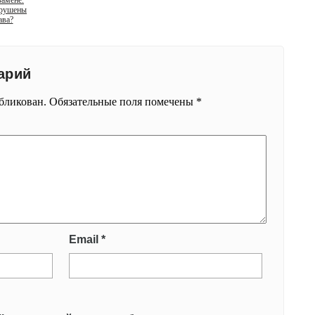
замене.
арушены
ава?
арий
убликован.
Обязательные поля помечены
*
Email
*