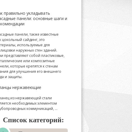
ак правильно укладывать
асадные панели: основные шаги и
екомендации
садные панели, также известные
к цокольный сайдинг, это
териалы, используемые для
лицовки наружных стен зданий.
и представляют собой пластиковые,
таллические или композитные
нели, которые крепятся к стенам
ания для улучшения его внешнего
да и защиты.
ланцы нержавеющие
анец из нержавеющей стали
ляется необходимых элементом
убопроводных коммуникаций, ...
Список категорий: